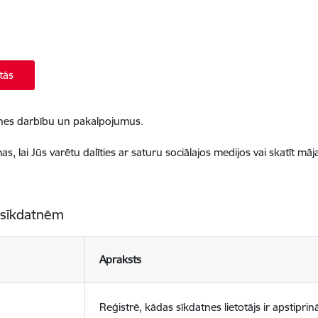
tās
ietnes darbību un pakalpojumus.
, lai Jūs varētu dalīties ar saturu sociālajos medijos vai skatīt mā
 sīkdatnēm
Apraksts
Reģistrē, kādas sīkdatnes lietotājs ir apstiprinā