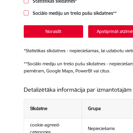
Statistikas sīkdatnes
*
Sociālo mediju un trešo pušu sīkdatnes
**
Noraidīt
Apstiprināt atzīmē
*
Statistikas sīkdatnes - nepieciešamas, lai uzlabotu v
**
Sociālo mediju un trešo pušu sīkdatnes - nepieciešamas
piemēram, Google Maps, PowerBI vai citus.
Detalizētāka informācija par izmantotajām
Sīkdatne
Grupa
cookie-agreed-
Nepieciešams
categories