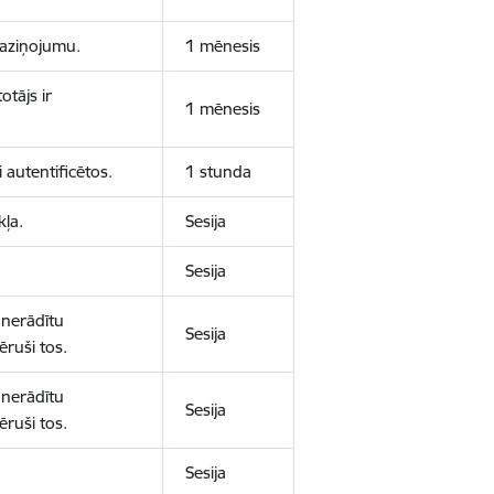
 paziņojumu.
1 mēnesis
otājs ir
1 mēnesis
 autentificētos.
1 stunda
kļa.
Sesija
Sesija
 nerādītu
Sesija
ēruši tos.
 nerādītu
Sesija
ēruši tos.
Sesija