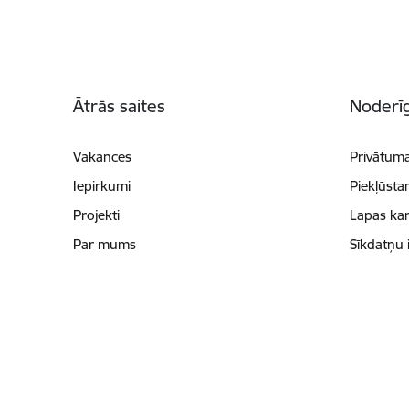
Kājene
Ātrās saites
Noderīg
Vakances
Privātuma
Iepirkumi
Piekļūsta
Projekti
Lapas kar
Par mums
Sīkdatņu 