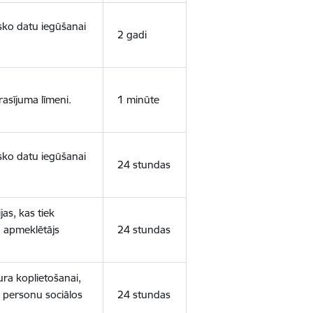
isko datu iegūšanai
2 gadi
rasījuma līmeni.
1 minūte
isko datu iegūšanai
24 stundas
as, kas tiek
ā apmeklētājs
24 stundas
ura koplietošanai,
o personu sociālos
24 stundas