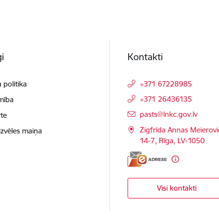
i
Kontakti
 politika
+371 67228985
+371 26436135
mība
E-pasts:
pasts@lnkc.gov.lv
te
Zigfrīda Annas Meierovi
izvēles maiņa
14-7, Rīga, LV-1050
Visi kontakti