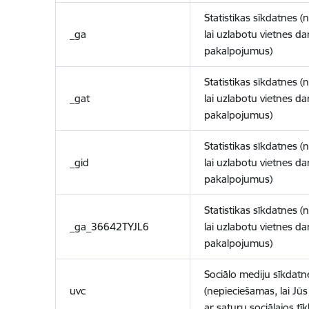
Statistikas sīkdatnes (
_ga
lai uzlabotu vietnes d
pakalpojumus)
Statistikas sīkdatnes (
_gat
lai uzlabotu vietnes d
pakalpojumus)
Statistikas sīkdatnes (
_gid
lai uzlabotu vietnes d
pakalpojumus)
Statistikas sīkdatnes (
_ga_36642TYJL6
lai uzlabotu vietnes d
pakalpojumus)
Sociālo mediju sīkdatn
uvc
(nepieciešamas, lai Jūs 
ar saturu sociālajos tīk