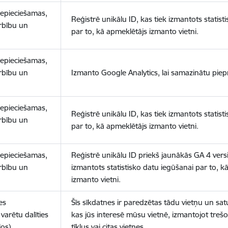
nepieciešamas,
Reģistrē unikālu ID, kas tiek izmantots statist
arbību un
par to, kā apmeklētājs izmanto vietni.
nepieciešamas,
arbību un
Izmanto Google Analytics, lai samazinātu piep
nepieciešamas,
Reģistrē unikālu ID, kas tiek izmantots statist
arbību un
par to, kā apmeklētājs izmanto vietni.
nepieciešamas,
Reģistrē unikālu ID priekš jaunākās GA 4 versij
arbību un
izmantots statistisko datu iegūšanai par to, k
izmanto vietni.
es
Šīs sīkdatnes ir paredzētas tādu vietņu un sat
varētu dalīties
kas jūs interesē mūsu vietnē, izmantojot treš
los)
tīklus vai citas vietnes.