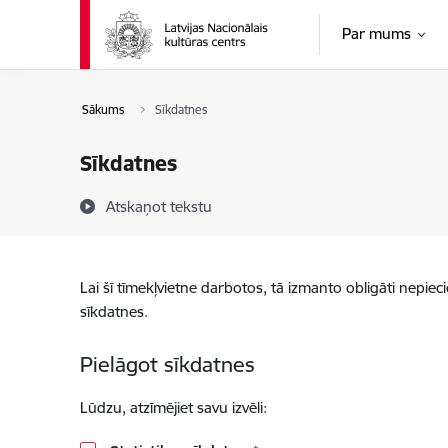
Pāriet uz lapas saturu
Par mums
Sākums
Sīkdatnes
Sīkdatnes
Atskaņot tekstu
Lai šī tīmekļvietne darbotos, tā izmanto obligāti nepiec
sīkdatnes.
Pielāgot sīkdatnes
Lūdzu, atzīmējiet savu izvēli: