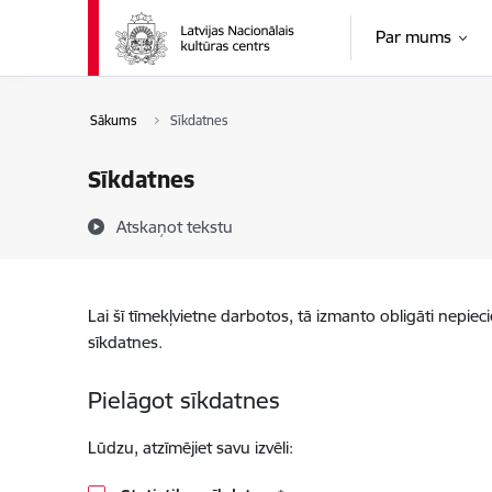
Pāriet uz lapas saturu
Par mums
Sākums
Sīkdatnes
Sīkdatnes
Atskaņot tekstu
Lai šī tīmekļvietne darbotos, tā izmanto obligāti nepiec
sīkdatnes.
Pielāgot sīkdatnes
Lūdzu, atzīmējiet savu izvēli: