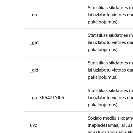
Statistikas sīkdatnes (
_ga
lai uzlabotu vietnes d
pakalpojumus)
Statistikas sīkdatnes (
_gat
lai uzlabotu vietnes d
pakalpojumus)
Statistikas sīkdatnes (
_gid
lai uzlabotu vietnes d
pakalpojumus)
Statistikas sīkdatnes (
_ga_36642TYJL6
lai uzlabotu vietnes d
pakalpojumus)
Sociālo mediju sīkdatn
uvc
(nepieciešamas, lai Jūs 
ar saturu sociālajos tīk