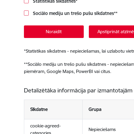
Statistikas sīkdatnes
*
Sociālo mediju un trešo pušu sīkdatnes
**
Noraidīt
Apstiprināt atzīmē
*
Statistikas sīkdatnes - nepieciešamas, lai uzlabotu v
**
Sociālo mediju un trešo pušu sīkdatnes - nepieciešamas
piemēram, Google Maps, PowerBI vai citus.
Detalizētāka informācija par izmantotajām
Sīkdatne
Grupa
cookie-agreed-
Nepieciešams
categories