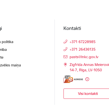
i
Kontakti
 politika
+371 67228985
+371 26436135
mība
E-pasts:
pasts@lnkc.gov.lv
te
Zigfrīda Annas Meierovi
izvēles maiņa
14-7, Rīga, LV-1050
Visi kontakti