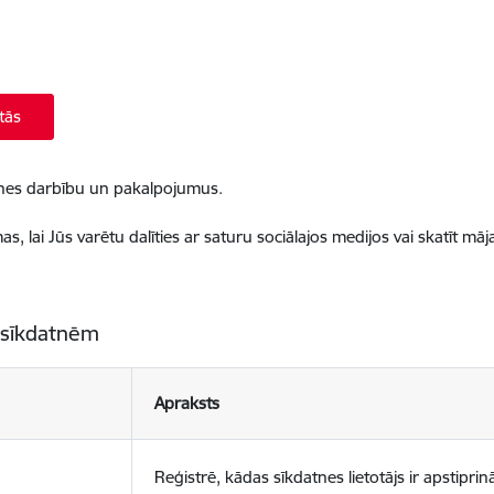
tās
ietnes darbību un pakalpojumus.
, lai Jūs varētu dalīties ar saturu sociālajos medijos vai skatīt mā
 sīkdatnēm
Apraksts
Reģistrē, kādas sīkdatnes lietotājs ir apstiprinā