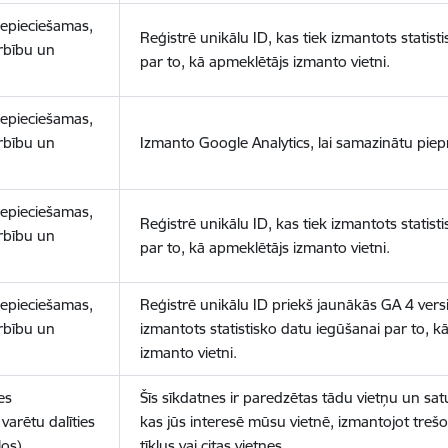
nepieciešamas,
Reģistrē unikālu ID, kas tiek izmantots statist
arbību un
par to, kā apmeklētājs izmanto vietni.
nepieciešamas,
arbību un
Izmanto Google Analytics, lai samazinātu piep
nepieciešamas,
Reģistrē unikālu ID, kas tiek izmantots statist
arbību un
par to, kā apmeklētājs izmanto vietni.
nepieciešamas,
Reģistrē unikālu ID priekš jaunākās GA 4 versij
arbību un
izmantots statistisko datu iegūšanai par to, k
izmanto vietni.
es
Šīs sīkdatnes ir paredzētas tādu vietņu un sat
varētu dalīties
kas jūs interesē mūsu vietnē, izmantojot treš
los)
tīklus vai citas vietnes.