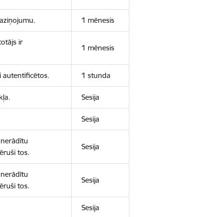
 paziņojumu.
1 mēnesis
otājs ir
1 mēnesis
 autentificētos.
1 stunda
kļa.
Sesija
Sesija
 nerādītu
Sesija
ēruši tos.
 nerādītu
Sesija
ēruši tos.
Sesija