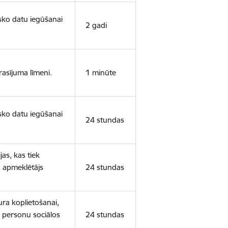
isko datu iegūšanai
2 gadi
rasījuma līmeni.
1 minūte
isko datu iegūšanai
24 stundas
as, kas tiek
ā apmeklētājs
24 stundas
ura koplietošanai,
o personu sociālos
24 stundas