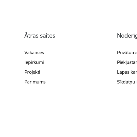
Kājene
Ātrās saites
Noderīg
Vakances
Privātuma
Iepirkumi
Piekļūsta
Projekti
Lapas kar
Par mums
Sīkdatņu 