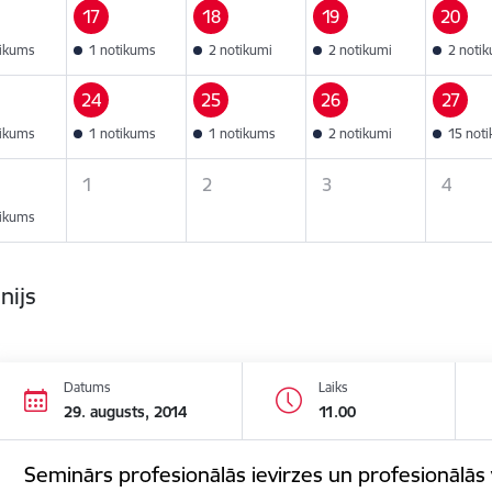
17
18
19
20
tikums
1 notikums
2 notikumi
2 notikumi
2 noti
24
25
26
27
tikums
1 notikums
1 notikums
2 notikumi
15 not
1
2
3
4
tikums
nijs
Datums
Laiks
29. augusts, 2014
11.00
Seminārs profesionālās ievirzes un profesionālās v