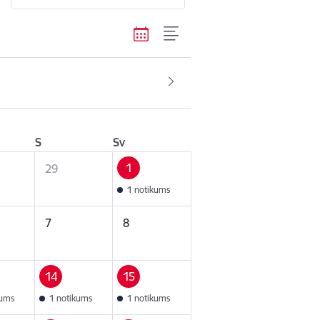
S
Sv
1
29
1 notikums
7
8
14
15
kums
1 notikums
1 notikums