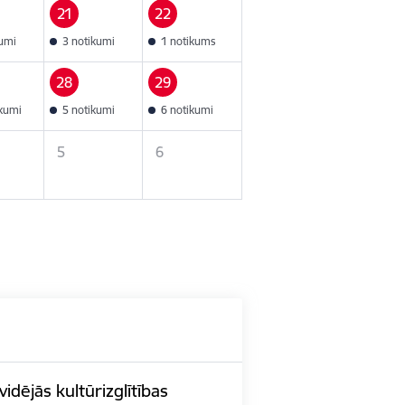
21
22
kumi
3 notikumi
1 notikums
28
29
ikumi
5 notikumi
6 notikumi
5
6
idējās kultūrizglītības