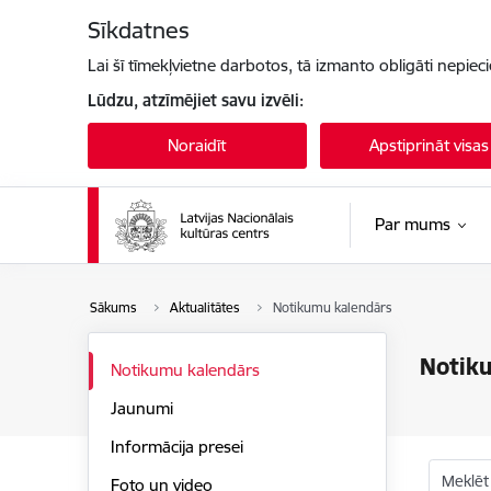
Pāriet uz lapas saturu
Sīkdatnes
Lai šī tīmekļvietne darbotos, tā izmanto obligāti nepiec
Lūdzu, atzīmējiet savu izvēli:
Noraidīt
Apstiprināt visas
Par mums
Sākums
Aktualitātes
Notikumu kalendārs
Notik
Notikumu kalendārs
Jaunumi
Informācija presei
Meklēt
Foto un video