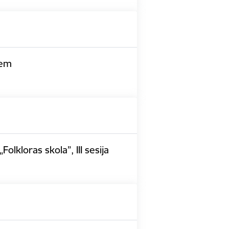
iem
lkloras skola”, III sesija