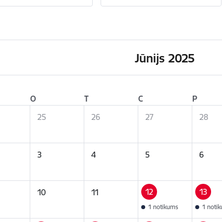
Jūnijs 2025
O
T
C
P
25
26
27
28
3
4
5
6
12
13
10
11
1 notikums
1 noti