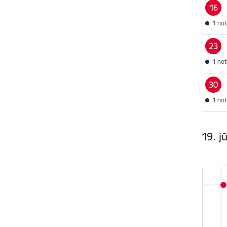
16
1 no
23
1 no
30
1 no
19. jū