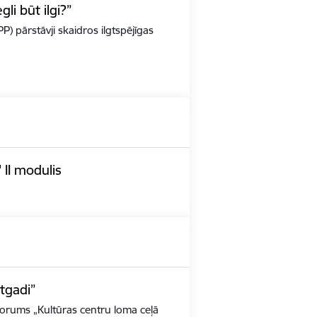
i būt ilgi?”
PP) pārstāvji skaidros ilgtspējīgas
 II modulis
tgadi”
 forums „Kultūras centru loma ceļā