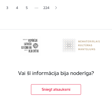
…
3
4
5
224
jā lapa
pa
Lapa
Lapa
Lapa
Vai šī informācija bija noderīga?
Sniegt atsauksmi