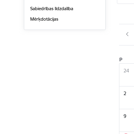
Sabiedrības līdzdalība
Mērķdotācijas
P
24
2
9