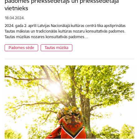
padomes priekšsēdētājs un priekšsēdētāja
vietnieks
18.04.2024.
2024. gada 2. aprīlī Latvijas Nacionālajā kultūras centrā tika apstiprinātas
Tautas mākslas un tradicionālās kultūras nozaru konsultatīvās padomes.
Tautas mūzikas nozares konsultatīvās padomes…
Padomes sēde
Tautas mūzika