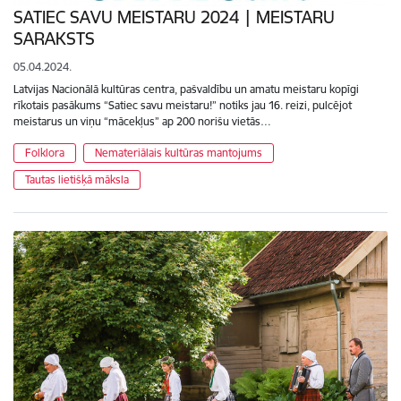
SATIEC SAVU MEISTARU 2024 | MEISTARU
SARAKSTS
05.04.2024.
Latvijas Nacionālā kultūras centra, pašvaldību un amatu meistaru kopīgi
rīkotais pasākums “Satiec savu meistaru!” notiks jau 16. reizi, pulcējot
meistarus un viņu “mācekļus” ap 200 norišu vietās…
Folklora
Nemateriālais kultūras mantojums
Tautas lietišķā māksla