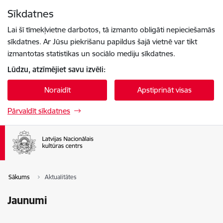
Pāriet uz lapas saturu
Sīkdatnes
Spied
lai meklētu
Enter
Lai šī tīmekļvietne darbotos, tā izmanto obligāti nepieciešamās
sīkdatnes. Ar Jūsu piekrišanu papildus šajā vietnē var tikt
izmantotas statistikas un sociālo mediju sīkdatnes.
Lūdzu, atzīmējiet savu izvēli:
Noraidīt
Apstiprināt visas
Pārvaldīt sīkdatnes
Sākums
Aktualitātes
Jaunumi