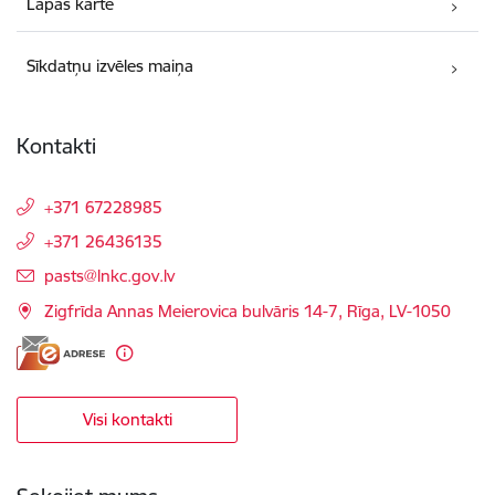
Lapas karte
Sīkdatņu izvēles maiņa
Kontakti
+371 67228985
+371 26436135
E-pasts:
pasts@lnkc.gov.lv
Zigfrīda Annas Meierovica bulvāris 14-7, Rīga, LV-1050
Visi kontakti