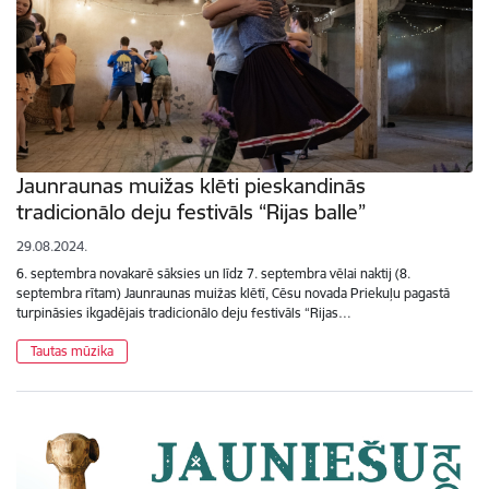
Jaunraunas muižas klēti pieskandinās
tradicionālo deju festivāls “Rijas balle”
29.08.2024.
6. septembra novakarē sāksies un līdz 7. septembra vēlai naktij (8.
septembra rītam) Jaunraunas muižas klētī, Cēsu novada Priekuļu pagastā
turpināsies ikgadējais tradicionālo deju festivāls “Rijas…
Tautas mūzika