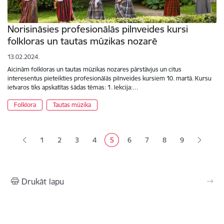
Norisināsies profesionālās pilnveides kursi
folkloras un tautas mūzikas nozarē
13.02.2024.
Aicinām folkloras un tautas mūzikas nozares pārstāvjus un citus
interesentus pieteikties profesionālās pilnveides kursiem 10. martā. Kursu
ietvaros tiks apskatītas šādas tēmas: 1. lekcija:…
Folklora
Tautas mūzika
Lapošana
1
2
3
4
5
6
7
8
9
Lapa
Lapa
Lapa
Pašreizējā lapa
Lapa
Lapa
Lapa
Drukāt lapu