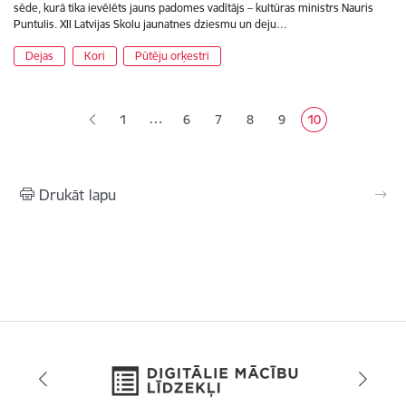
sēde, kurā tika ievēlēts jauns padomes vadītājs – kultūras ministrs Nauris
Puntulis. XII Latvijas Skolu jaunatnes dziesmu un deju…
Dejas
Kori
Pūtēju orķestri
Lapošana
…
1
6
7
8
9
10
Lapa
Lapa
Lapa
Lapa
Pašreizējā lapa
Drukāt lapu