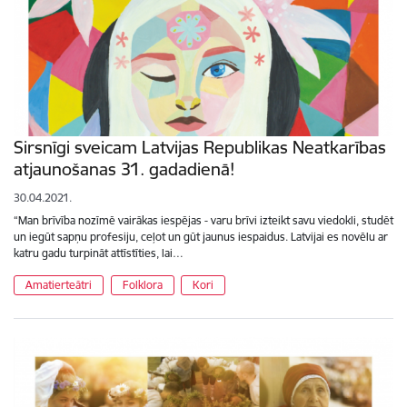
Sirsnīgi sveicam Latvijas Republikas Neatkarības
atjaunošanas 31. gadadienā!
30.04.2021.
“Man brīvība nozīmē vairākas iespējas - varu brīvi izteikt savu viedokli, studēt
un iegūt sapņu profesiju, ceļot un gūt jaunus iespaidus. Latvijai es novēlu ar
katru gadu turpināt attīstīties, lai…
Amatierteātri
Folklora
Kori