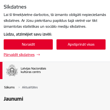
Pāriet uz lapas saturu
Sīkdatnes
Spied
lai meklētu
Enter
Lai šī tīmekļvietne darbotos, tā izmanto obligāti nepieciešamās
sīkdatnes. Ar Jūsu piekrišanu papildus šajā vietnē var tikt
izmantotas statistikas un sociālo mediju sīkdatnes.
Lūdzu, atzīmējiet savu izvēli:
Noraidīt
Apstiprināt visas
Pārvaldīt sīkdatnes
Sākums
Aktualitātes
Jaunumi