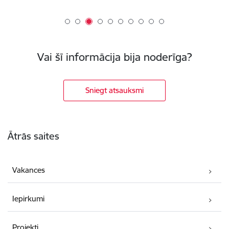
Vai šī informācija bija noderīga?
Sniegt atsauksmi
Kājene
Ātrās saites
Vakances
Iepirkumi
Projekti