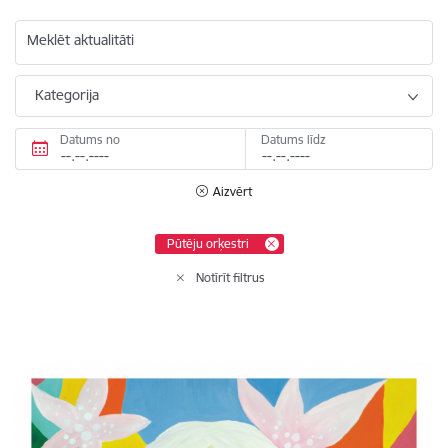
Meklēt aktualitāti
Kategorija
Datums no
Datums līdz
Aizvērt
Pūtēju orķestri
Notīrīt filtrus