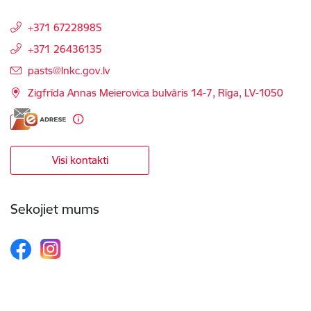
+371 67228985
+371 26436135
E-pasts:
pasts@lnkc.gov.lv
Zigfrīda Annas Meierovica bulvāris 14-7, Rīga, LV-1050
Visi kontakti
Sekojiet mums