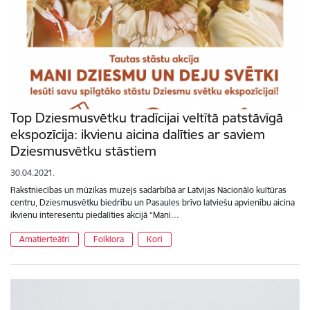
Top Dziesmusvētku tradīcijai veltītā patstāvīgā
ekspozīcija: ikvienu aicina dalīties ar saviem
Dziesmusvētku stāstiem
30.04.2021.
Rakstniecības un mūzikas muzejs sadarbībā ar Latvijas Nacionālo kultūras
centru, Dziesmusvētku biedrību un Pasaules brīvo latviešu apvienību aicina
ikvienu interesentu piedalīties akcijā “Mani…
Amatierteātri
Folklora
Kori