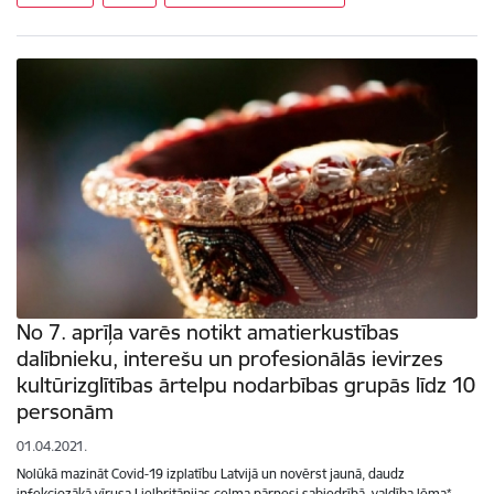
No 7. aprīļa varēs notikt amatierkustības
dalībnieku, interešu un profesionālās ievirzes
kultūrizglītības ārtelpu nodarbības grupās līdz 10
personām
01.04.2021.
Nolūkā mazināt Covid-19 izplatību Latvijā un novērst jaunā, daudz
infekciozākā vīrusa Lielbritānijas celma pārnesi sabiedrībā, valdība lēma*