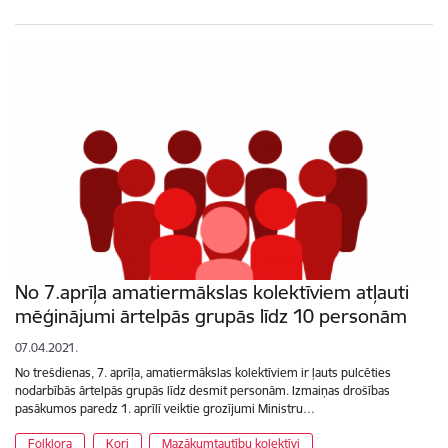
No 7.aprīļa amatiermākslas kolektīviem atļauti
mēģinājumi ārtelpās grupās līdz 10 personām
07.04.2021.
No trešdienas, 7. aprīļa, amatiermākslas kolektīviem ir ļauts pulcēties
nodarbībās ārtelpās grupās līdz desmit personām. Izmaiņas drošības
pasākumos paredz 1. aprīlī veiktie grozījumi Ministru…
Folklora
Kori
Mazākumtautību kolektīvi