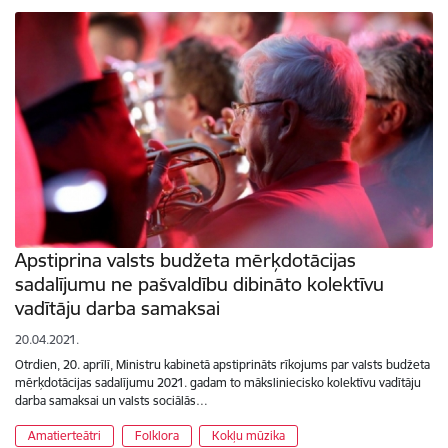
Apstiprina valsts budžeta mērķdotācijas
sadalījumu ne pašvaldību dibināto kolektīvu
vadītāju darba samaksai
20.04.2021.
Otrdien, 20. aprīlī, Ministru kabinetā apstiprināts rīkojums par valsts budžeta
mērķdotācijas sadalījumu 2021. gadam to māksliniecisko kolektīvu vadītāju
darba samaksai un valsts sociālās…
Amatierteātri
Folklora
Kokļu mūzika