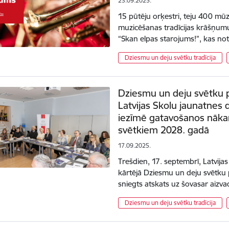
23.09.2025.
15 pūtēju orķestri, teju 400 mūzi
muzicēšanas tradīcijas krāšņumu
“Skan elpas starojums!”, kas no
Dziesmu un deju svētku tradīcija
Dziesmu un deju svētku p
Latvijas Skolu jaunatnes
iezīmē gatavošanos nāk
svētkiem 2028. gadā
17.09.2025.
Trešdien, 17. septembrī, Latvija
kārtējā Dziesmu un deju svētku
sniegts atskats uz šovasar aizvad
Dziesmu un deju svētku tradīcija