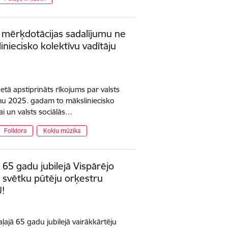
a mērķdotācijas sadalījumu ne
iniecisko kolektīvu vadītāju
netā apstiprināts rīkojums par valsts
mu 2025. gadam to māksliniecisko
ai un valsts sociālās…
Folklora
Kokļu mūzika
 65 gadu jubilejā Vispārējo
 svētku pūtēju orķestru
U!
aļajā 65 gadu jubilejā vairākkārtēju