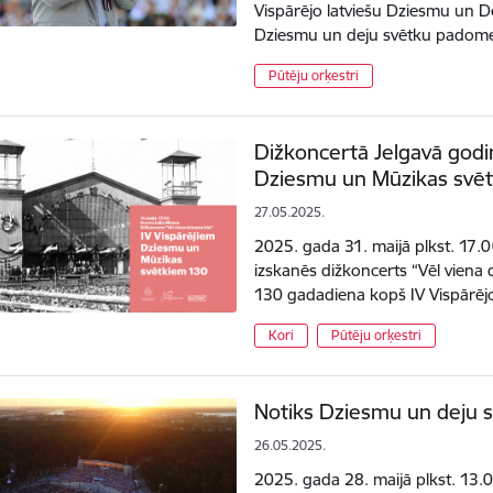
Vispārējo latviešu Dziesmu un De
Dziesmu un deju svētku padome
Pūtēju orķestri
Dižkoncertā Jelgavā godin
Dziesmu un Mūzikas svēt
27.05.2025.
2025. gada 31. maijā plkst. 17.
izskanēs dižkoncerts “Vēl viena
130 gadadiena kopš IV Vispārēj
Kori
Pūtēju orķestri
Notiks Dziesmu un deju
26.05.2025.
2025. gada 28. maijā plkst. 13.0