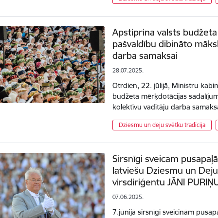
Apstiprina valsts budžet
pašvaldību dibināto māksl
darba samaksai
28.07.2025.
Otrdien, 22. jūlijā, Ministru kabi
budžeta mērķdotācijas sadalīju
kolektīvu vadītāju darba samaks
Dziesmu un deju svētku tradīcija
Sirsnīgi sveicam pusapaļā
latviešu Dziesmu un Deju
virsdiriģentu JĀNI PURIŅ
07.06.2025.
7.jūnijā sirsnīgi sveicinām pusap