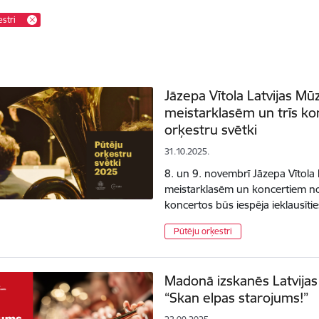
estri
Jāzepa Vītola Latvijas Mū
meistarklasēm un trīs ko
orķestru svētki
31.10.2025.
8. un 9. novembrī Jāzepa Vītola
meistarklasēm un koncertiem nori
koncertos būs iespēja ieklausīt
Pūtēju orķestri
Madonā izskanēs Latvijas 
“Skan elpas starojums!”