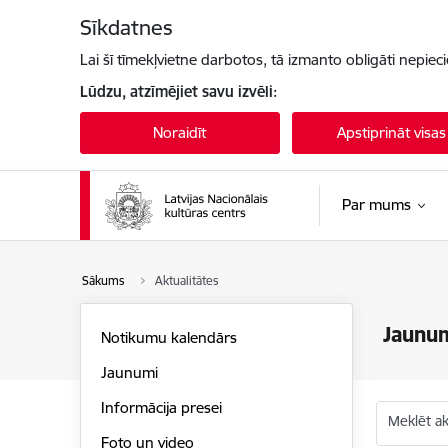
Pāriet uz lapas saturu
Sīkdatnes
Lai šī tīmekļvietne darbotos, tā izmanto obligāti nepiec
Lūdzu, atzīmējiet savu izvēli:
Noraidīt
Apstiprināt visas
Par mums
Sākums
Aktualitātes
Jaunu
Notikumu kalendārs
Jaunumi
Informācija presei
Meklēt akt
Foto un video