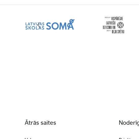
Kājene
Ātrās saites
Noderīg