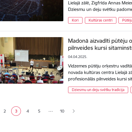
Lielajā zālē, Zigfrīda Annas Meie
Dziesmu un deju svētku padome
Kori
Kultūras centri
Pūtēj
Madonā aizvadīti pūtēju o
pilnveides kursi sitamin
04.04.2025.
Vidzemes pūtēju orķestru vadītāj
novada kultūras centra Lielajā z
profesionālās pilnveides kursi 
Dziesmu un deju svētku tradīcija
ana
…
2
3
4
5
10
a
Lapa
Pašreizējā lapa
Lapa
Lapa