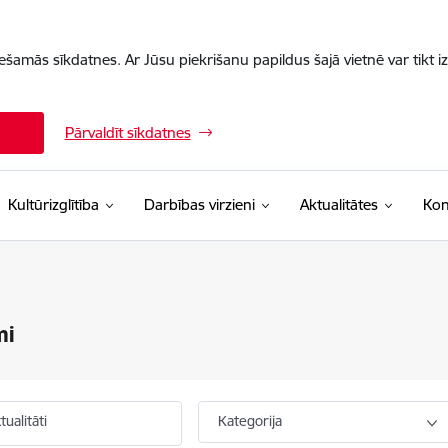
iešamās sīkdatnes. Ar Jūsu piekrišanu papildus šajā vietnē var tikt i
Pārvaldīt sīkdatnes
Kultūrizglītība
Darbības virzieni
Aktualitātes
Kon
mi
ualitāti
Kategorija