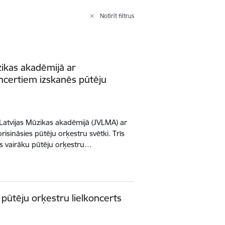
Notīrīt filtrus
zikas akadēmijā ar
ncertiem izskanēs pūtēju
 Latvijas Mūzikas akadēmijā (JVLMA) ar
sināsies pūtēju orķestru svētki. Trīs
ies vairāku pūtēju orķestru…
pūtēju orķestru lielkoncerts