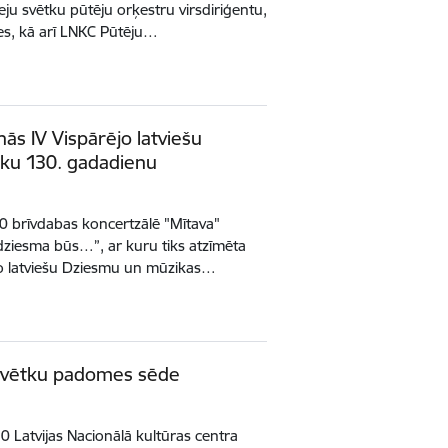
ju svētku pūtēju orķestru virsdiriģentu,
s, kā arī LNKC Pūtēju…
ās IV Vispārējo latviešu
ku 130. gadadienu
00 brīvdabas koncertzālē "Mītava"
 dziesma būs…”, ar kuru tiks atzīmēta
o latviešu Dziesmu un mūzikas…
 svētku padomes sēde
0 Latvijas Nacionālā kultūras centra