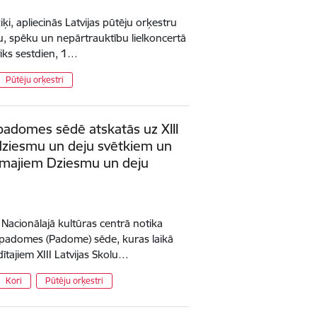
ķi, apliecinās Latvijas pūtēju orķestru
, spēku un nepārtrauktību lielkoncertā
tiks sestdien, 1…
Pūtēju orķestri
adomes sēdē atskatās uz XIII
 dziesmu un deju svētkiem un
amajiem Dziesmu un deju
s Nacionālajā kultūras centrā notika
 padomes (Padome) sēde, kuras laikā
ītajiem XIII Latvijas Skolu…
Kori
Pūtēju orķestri