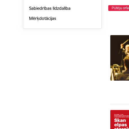
Sabiedrības līdzdalība
Pūtēju orķ
Mērķdotācijas