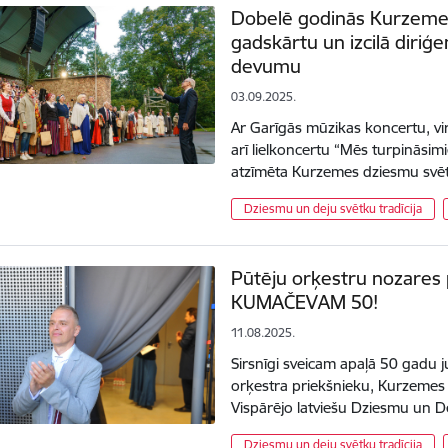
Dobelē godinās Kurzeme
gadskārtu un izcilā diriģ
devumu
03.09.2025.
Ar Garīgās mūzikas koncertu, vi
arī lielkoncertu “Mēs turpināsim
atzīmēta Kurzemes dziesmu svē
Dziesmu un deju svētku tradīcija
Pūtēju orķestru nozares
KUMAČEVAM 50!
11.08.2025.
Sirsnīgi sveicam apaļā 50 gadu 
orķestra priekšnieku, Kurzemes 
Vispārējo latviešu Dziesmu un 
Dziesmu un deju svētku tradīcija