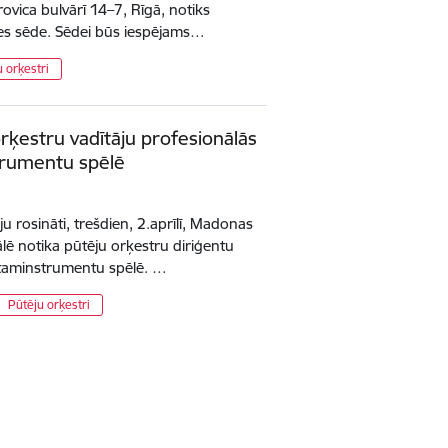
rovica bulvārī 14–7, Rīgā, notiks
s sēde. Sēdei būs iespējams…
u orķestri
rķestru vadītāju profesionālās
strumentu spēlē
u rosināti, trešdien, 2.aprīlī, Madonas
ālē notika pūtēju orķestru diriģentu
sitaminstrumentu spēlē. …
Pūtēju orķestri