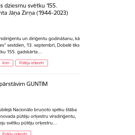
s dziesmu svētku 155.
enta Jāņa Zirņa (1944–2023)
rsdiriģentu un diriģentu godināšanu, kā
ies” sestdien, 13. septembrī, Dobelē tiks
tku 155. gadskārta…
Kori
Pūtēju orķestri
 pārstāvim GUNTIM
jubilejā Nacionālo bruņoto spēku štāba
novada pūtēju orķestru virsdiriģentu,
Deju svētku pūtēju orķestru…
Pūtēju orķestri