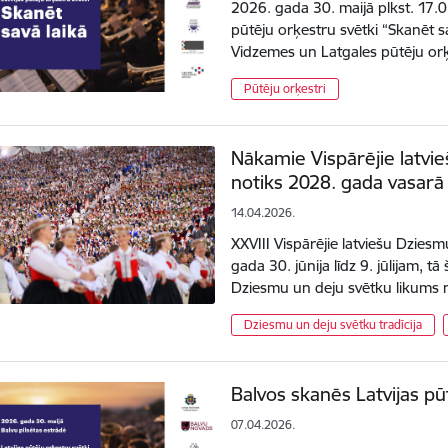
2026. gada 30. maijā plkst. 17.0
pūtēju orķestru svētki “Skanēt sa
Vidzemes un Latgales pūtēju or
Pūtēju orķestri
Nākamie Vispārējie latvi
notiks 2028. gada vasarā
14.04.2026.
XXVIII Vispārējie latviešu Dzies
gada 30. jūnija līdz 9. jūlijam, tā
Dziesmu un deju svētku likums 
Dziesmu un deju svētku tradīcija
Balvos skanēs Latvijas pū
07.04.2026.