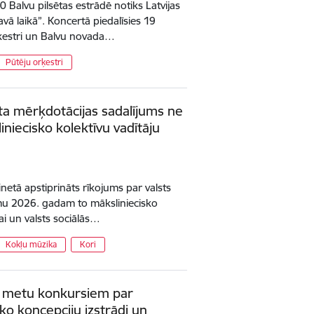
0 Balvu pilsētas estrādē notiks Latvijas
vā laikā”. Koncertā piedalīsies 19
ķestri un Balvu novada…
Pūtēju orķestri
eta mērķdotācijas sadalījums ne
iniecisko kolektīvu vadītāju
inetā apstiprināts rīkojums par valsts
mu 2026. gadam to māksliniecisko
ai un valsts sociālās…
Kokļu mūzika
Kori
s metu konkursiem par
ko koncepciju izstrādi un