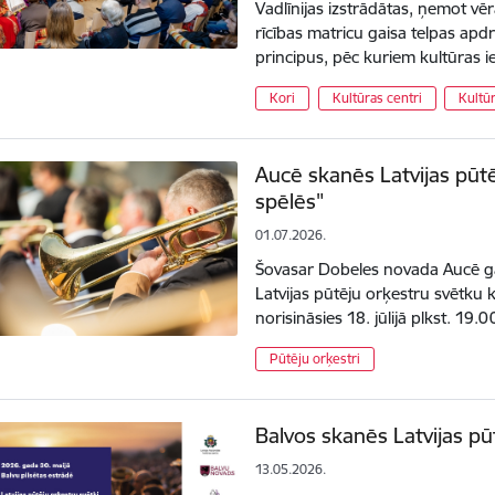
Vadlīnijas izstrādātas, ņemot vē
rīcības matricu gaisa telpas ap
principus, pēc kuriem kultūras 
Kori
Kultūras centri
Kultūr
Aucē skanēs Latvijas pūt
spēlēs"
01.07.2026.
Šovasar Dobeles novada Aucē g
Latvijas pūtēju orķestru svētku 
norisināsies 18. jūlijā plkst. 1
Pūtēju orķestri
Balvos skanēs Latvijas pū
13.05.2026.