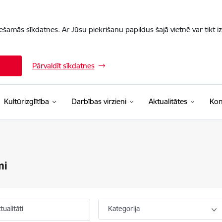
iešamās sīkdatnes. Ar Jūsu piekrišanu papildus šajā vietnē var tikt i
Pārvaldīt sīkdatnes
Kultūrizglītība
Darbības virzieni
Aktualitātes
Kon
mi
ualitāti
Kategorija