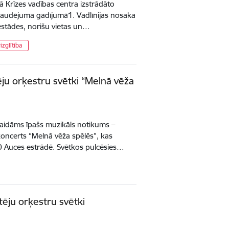
rā Krīzes vadības centra izstrādāto
draudējuma gadījumā1. Vadlīnijas nosaka
iestādes, norišu vietas un…
izglītība
ēju orķestru svētki “Melnā vēža
aidāms īpašs muzikāls notikums –
koncerts “Melnā vēža spēlēs”, kas
9.00 Auces estrādē. Svētkos pulcēsies…
tēju orķestru svētki