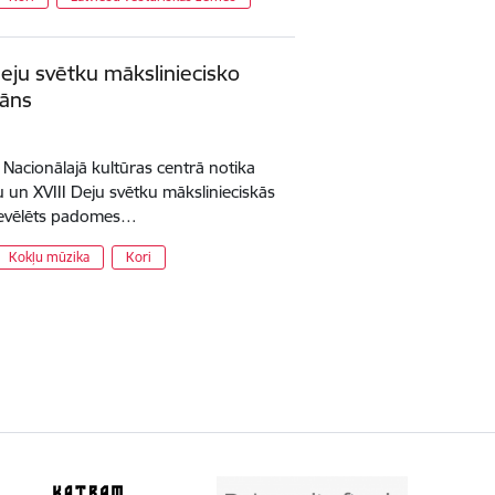
eju svētku māksliniecisko
šāns
s Nacionālajā kultūras centrā notika
u un XVIII Deju svētku mākslinieciskās
 ievēlēts padomes…
Kokļu mūzika
Kori