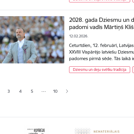
2028. gada Dziesmu un d
padomi vadīs Mārtiņš Kli
12.02.2026.
Ceturtdien, 12. februārī, Latvija
XXVIII Vispārējo latviešu Dziesm
padomes pirmā sēde. Tās laikā
Dziesmu un deju svētku tradīcija
ana
…
3
4
5
10
jā lapa
pa
Lapa
Lapa
Lapa