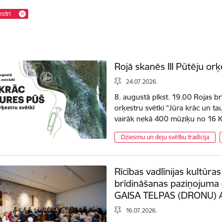
estri
Rojā skanēs III Pūtēju orķ
24.07.2026.
8. augustā plkst. 19.00 Rojas br
orķestru svētki “Jūra krāc un ta
vairāk nekā 400 mūziķu no 16
Dziesmu un deju svētku tradīcija
Rīcības vadlīnijas kultūras
brīdināšanas paziņojuma 
GAISA TELPAS (DRONU
16.07.2026.