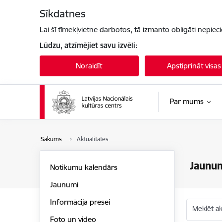
Pāriet uz lapas saturu
Sīkdatnes
Lai šī tīmekļvietne darbotos, tā izmanto obligāti nepiec
Lūdzu, atzīmējiet savu izvēli:
Noraidīt
Apstiprināt visas
Par mums
Sākums
Aktualitātes
Jaunu
Notikumu kalendārs
Jaunumi
Informācija presei
Meklēt akt
Foto un video