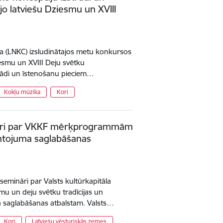
jo latviešu Dziesmu un XVIII
tra (LNKC) izsludinātajos metu konkursos
iesmu un XVIII Deju svētku
trādi un īstenošanu pieciem…
Kokļu mūzika
Kori
ināri par VKKF mērķprogrammām
ntojuma saglabāšanas
 semināri par Valsts kultūrkapitāla
un deju svētku tradīcijas un
 saglabāšanas atbalstam. Valsts…
Kori
Latviešu vēsturiskās zemes