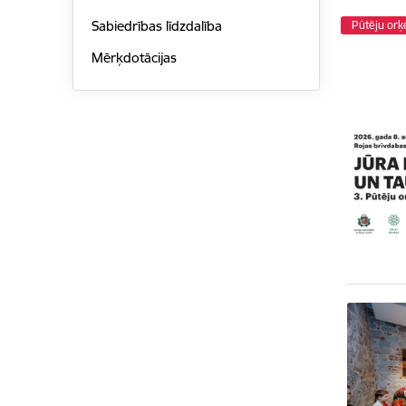
Sabiedrības līdzdalība
Pūtēju orķ
Mērķdotācijas