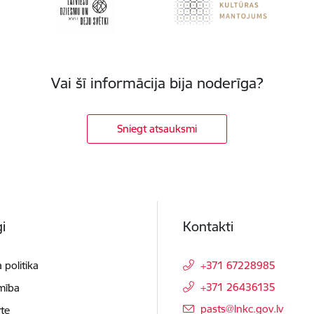
Vai šī informācija bija noderīga?
Sniegt atsauksmi
i
Kontakti
 politika
+371 67228985
+371 26436135
mība
E-pasts:
pasts@lnkc.gov.lv
te