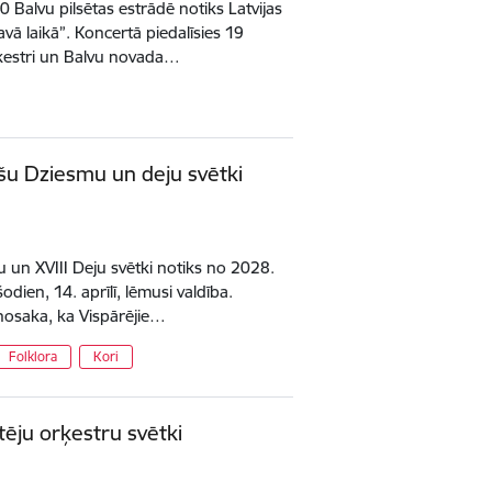
0 Balvu pilsētas estrādē notiks Latvijas
vā laikā”. Koncertā piedalīsies 19
ķestri un Balvu novada…
ešu Dziesmu un deju svētki
mu un XVIII Deju svētki notiks no 2028.
 šodien, 14. aprīlī, lēmusi valdība.
nosaka, ka Vispārējie…
Folklora
Kori
tēju orķestru svētki