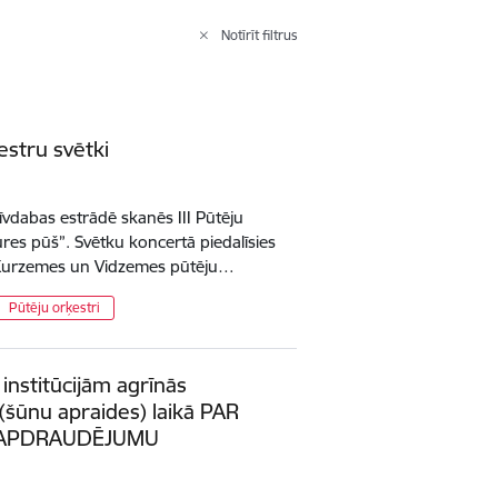
Notīrīt filtrus
estru svētki
īvdabas estrādē skanēs III Pūtēju
ures pūš”. Svētku koncertā piedalīsies
 Kurzemes un Vidzemes pūtēju…
Pūtēju orķestri
 institūcijām agrīnās
(šūnu apraides) laikā PAR
) APDRAUDĒJUMU