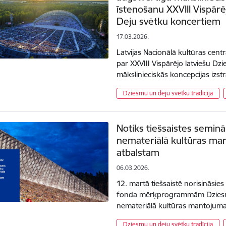
īstenošanu XXVIII Vispārē
Deju svētku koncertiem
17.03.2026.
Latvijas Nacionālā kultūras cen
par XXVIII Vispārējo latviešu Dz
mākslinieciskās koncepcijas izs
Dziesmu un deju svētku tradīcija
Notiks tiešsaistes sem
nemateriālā kultūras ma
atbalstam
06.03.2026.
12. martā tiešsaistē norisināsies
fonda mērķprogrammām Dziesmu 
nemateriālā kultūras mantojuma
Dziesmu un deju svētku tradīcija