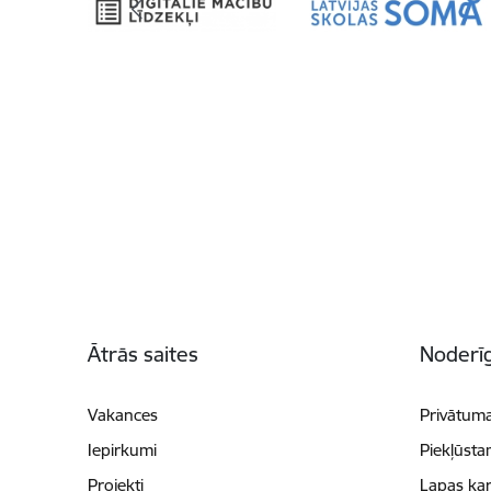
Kājene
Ātrās saites
Noderīg
Vakances
Privātuma
Iepirkumi
Piekļūsta
Projekti
Lapas kar