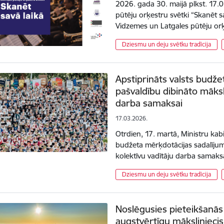
2026. gada 30. maijā plkst. 17.0
pūtēju orķestru svētki “Skanēt sa
Vidzemes un Latgales pūtēju or
Dziesmu un deju svētku tradīcija
Apstiprināts valsts budž
pašvaldību dibināto māksl
darba samaksai
17.03.2026.
Otrdien, 17. martā, Ministru kab
budžeta mērķdotācijas sadalīju
kolektīvu vadītāju darba samaks
Dziesmu un deju svētku tradīcija
Noslēgusies pieteikšanā
augstvērtīgu māksliniecis