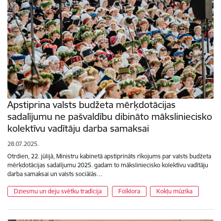
Apstiprina valsts budžeta mērķdotācijas
sadalījumu ne pašvaldību dibināto māksliniecisko
kolektīvu vadītāju darba samaksai
28.07.2025.
Otrdien, 22. jūlijā, Ministru kabinetā apstiprināts rīkojums par valsts budžeta
mērķdotācijas sadalījumu 2025. gadam to māksliniecisko kolektīvu vadītāju
darba samaksai un valsts sociālās…
Dziesmu un deju svētku tradīcija
Folklora
Kokļu mūzika