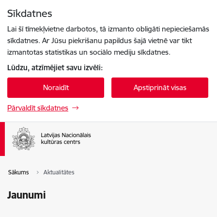
Pāriet uz lapas saturu
Sīkdatnes
Spied
lai meklētu
Enter
Lai šī tīmekļvietne darbotos, tā izmanto obligāti nepieciešamās
sīkdatnes. Ar Jūsu piekrišanu papildus šajā vietnē var tikt
izmantotas statistikas un sociālo mediju sīkdatnes.
Lūdzu, atzīmējiet savu izvēli:
Noraidīt
Apstiprināt visas
Pārvaldīt sīkdatnes
Sākums
Aktualitātes
Jaunumi