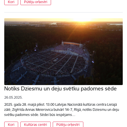
Kori
Pūtēju orķestri
Notiks Dziesmu un deju svētku padomes sēde
26.05.2025.
2025. gada 28. maijā plkst. 13.00 Latvijas Nacionālā kultūras centra Lielajā
zālē, Zigfrīda Annas Meierovica bulvārī 14–7, Rīgā, notiks Dziesmu un deju
svētku padomes sēde. Sēdei būs iespējams…
Kori
Kultūras centri
Pūtēju orķestri