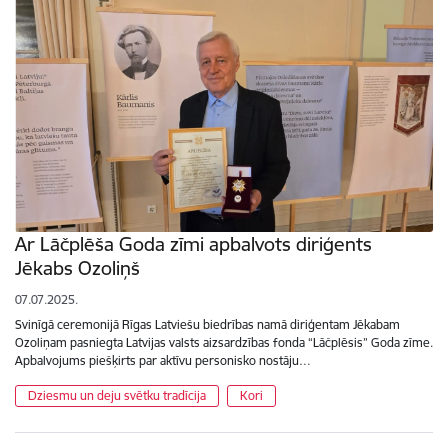
Ar Lāčplēša Goda zīmi apbalvots diriģents
Jēkabs Ozoliņš
07.07.2025.
Svinīgā ceremonijā Rīgas Latviešu biedrības namā diriģentam Jēkabam
Ozoliņam pasniegta Latvijas valsts aizsardzības fonda “Lāčplēsis” Goda zīme.
Apbalvojums piešķirts par aktīvu personisko nostāju…
Dziesmu un deju svētku tradīcija
Kori