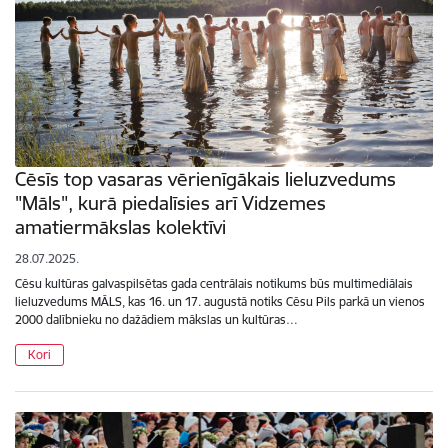
Cēsīs top vasaras vērienīgākais lieluzvedums
"Māls", kurā piedalīsies arī Vidzemes
amatiermākslas kolektīvi
28.07.2025.
Cēsu kultūras galvaspilsētas gada centrālais notikums būs multimediālais
lieluzvedums MĀLS, kas 16. un 17. augustā notiks Cēsu Pils parkā un vienos
2000 dalībnieku no dažādiem mākslas un kultūras…
Kori