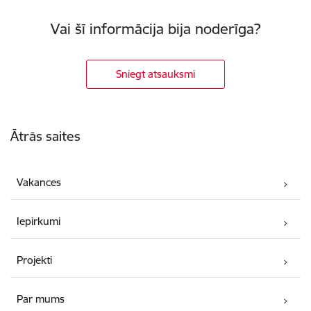
Vai šī informācija bija noderīga?
Sniegt atsauksmi
Kājene
Ātrās saites
Vakances
Iepirkumi
Projekti
Par mums