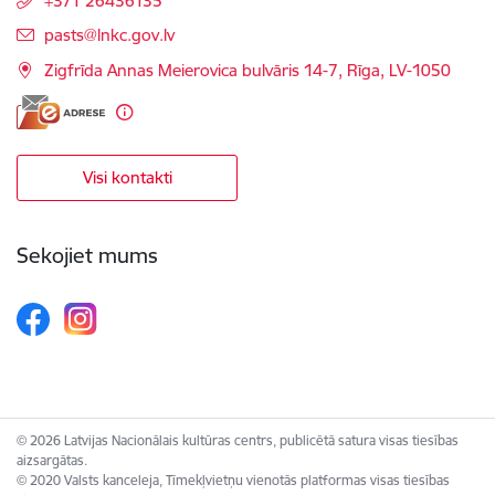
+371 26436135
E-pasts:
pasts@lnkc.gov.lv
Zigfrīda Annas Meierovica bulvāris 14-7, Rīga, LV-1050
Visi kontakti
Sekojiet mums
© 2026 Latvijas Nacionālais kultūras centrs, publicētā satura visas tiesības
aizsargātas.
© 2020 Valsts kanceleja, Tīmekļvietņu vienotās platformas visas tiesības