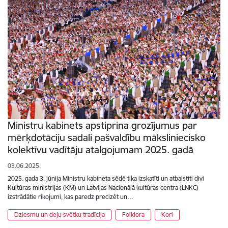
Ministru kabinets apstiprina grozījumus par
mērķdotāciju sadali pašvaldību māksliniecisko
kolektīvu vadītāju atalgojumam 2025. gadā
03.06.2025.
2025. gada 3. jūnija Ministru kabineta sēdē tika izskatīti un atbalstīti divi
Kultūras ministrijas (KM) un Latvijas Nacionālā kultūras centra (LNKC)
izstrādātie rīkojumi, kas paredz precizēt un…
Dziesmu un deju svētku tradīcija
Folklora
Kori