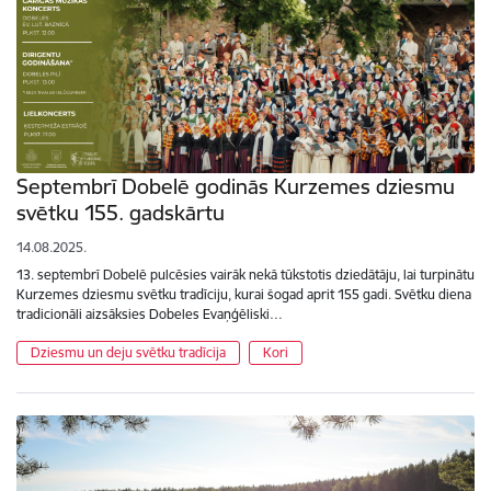
Septembrī Dobelē godinās Kurzemes dziesmu
svētku 155. gadskārtu
14.08.2025.
13. septembrī Dobelē pulcēsies vairāk nekā tūkstotis dziedātāju, lai turpinātu
Kurzemes dziesmu svētku tradīciju, kurai šogad aprit 155 gadi. Svētku diena
tradicionāli aizsāksies Dobeles Evaņģēliski…
Dziesmu un deju svētku tradīcija
Kori