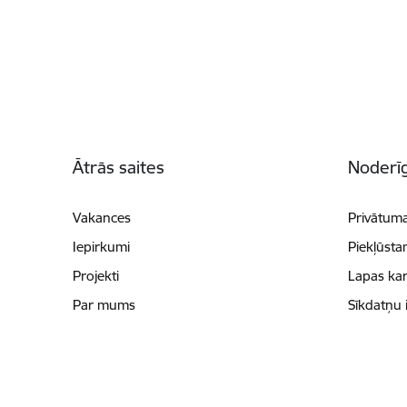
Kājene
Ātrās saites
Noderīg
Vakances
Privātuma
Iepirkumi
Piekļūsta
Projekti
Lapas kar
Par mums
Sīkdatņu 