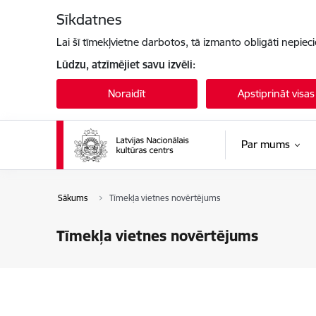
Pāriet uz lapas saturu
Sīkdatnes
Lai šī tīmekļvietne darbotos, tā izmanto obligāti nepiec
Lūdzu, atzīmējiet savu izvēli:
Noraidīt
Apstiprināt visas
Par mums
Sākums
Tīmekļa vietnes novērtējums
Tīmekļa vietnes novērtējums