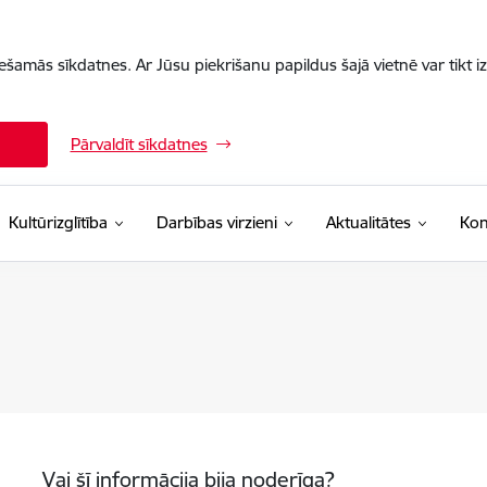
iešamās sīkdatnes. Ar Jūsu piekrišanu papildus šajā vietnē var tikt i
Pārvaldīt sīkdatnes
Kultūrizglītība
Darbības virzieni
Aktualitātes
Kon
Vai šī informācija bija noderīga?