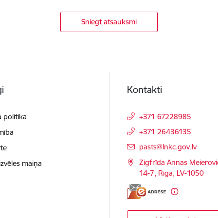
Sniegt atsauksmi
i
Kontakti
 politika
+371 67228985
+371 26436135
mība
E-pasts:
pasts@lnkc.gov.lv
te
Zigfrīda Annas Meierovi
izvēles maiņa
14-7, Rīga, LV-1050