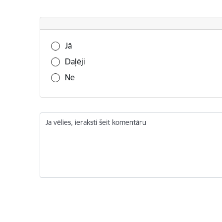
Vai šī informācija bija noderīga?
Jā
Daļēji
Nē
Ja vēlies, ieraksti šeit komentāru