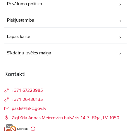
Privātuma politika
Piekļūstamība
Lapas karte
Sīkdatņu izvēles maiņa
Kontakti
+371 67228985
+371 26436135
E-pasts:
pasts@lnkc.gov.lv
Zigfrīda Annas Meierovica bulvāris 14-7, Rīga, LV-1050