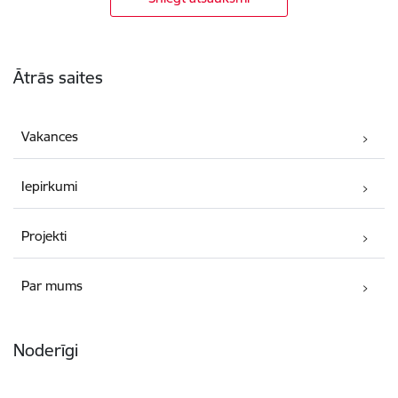
Kājene
Ātrās saites
Vakances
Iepirkumi
Projekti
Par mums
Noderīgi