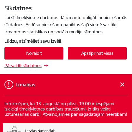
Pāriet uz lapas saturu
Sīkdatnes
Spied
lai meklētu
Enter
Lai šī tīmekļvietne darbotos, tā izmanto obligāti nepieciešamās
sīkdatnes. Ar Jūsu piekrišanu papildus šajā vietnē var tikt
izmantotas statistikas un sociālo mediju sīkdatnes.
Lūdzu, atzīmējiet savu izvēli:
Noraidīt
Apstiprināt visas
Pārvaldīt sīkdatnes
Izmaiņas
Informējam, ka 13. augustā no plkst. 19.00 ir iespējami
īslaicīgi tīmekļvietnes darbības traucējumi, jo tiks veikti
uzturēšanas darbi. Atvainojamies par sagādātajām neērtībām!