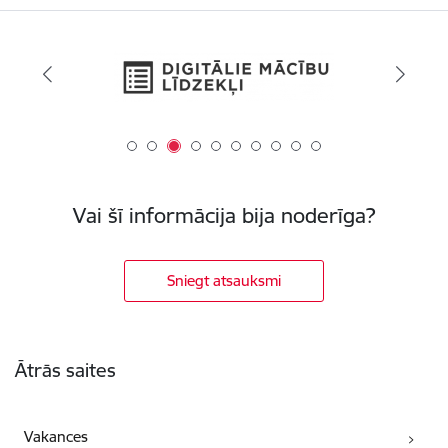
Vai šī informācija bija noderīga?
Sniegt atsauksmi
Kājene
Ātrās saites
Vakances