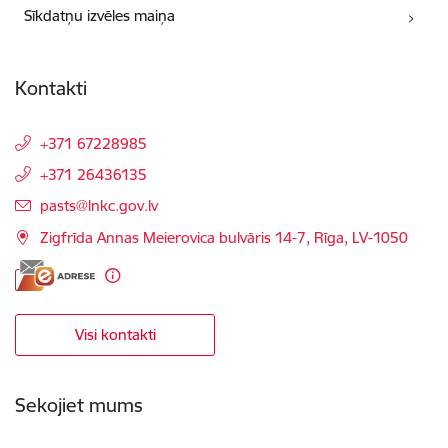
Sīkdatņu izvēles maiņa
Kontakti
+371 67228985
+371 26436135
E-pasts:
pasts@lnkc.gov.lv
Zigfrīda Annas Meierovica bulvāris 14-7, Rīga, LV-1050
Visi kontakti
Sekojiet mums