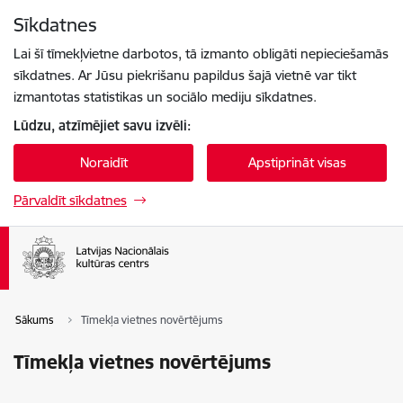
Pāriet uz lapas saturu
Sīkdatnes
Spied
lai meklētu
Enter
Lai šī tīmekļvietne darbotos, tā izmanto obligāti nepieciešamās
sīkdatnes. Ar Jūsu piekrišanu papildus šajā vietnē var tikt
izmantotas statistikas un sociālo mediju sīkdatnes.
Lūdzu, atzīmējiet savu izvēli:
Noraidīt
Apstiprināt visas
Pārvaldīt sīkdatnes
Sākums
Tīmekļa vietnes novērtējums
Tīmekļa vietnes novērtējums