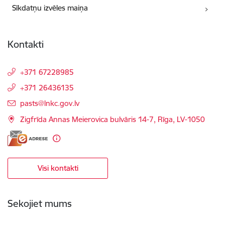
Sīkdatņu izvēles maiņa
Kontakti
+371 67228985
+371 26436135
E-pasts:
pasts@lnkc.gov.lv
Zigfrīda Annas Meierovica bulvāris 14-7, Rīga, LV-1050
Visi kontakti
Sekojiet mums