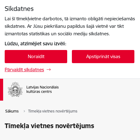
Pāriet uz lapas saturu
Sīkdatnes
Spied
lai meklētu
Enter
Lai šī tīmekļvietne darbotos, tā izmanto obligāti nepieciešamās
sīkdatnes. Ar Jūsu piekrišanu papildus šajā vietnē var tikt
izmantotas statistikas un sociālo mediju sīkdatnes.
Lūdzu, atzīmējiet savu izvēli:
Noraidīt
Apstiprināt visas
Pārvaldīt sīkdatnes
Sākums
Tīmekļa vietnes novērtējums
Tīmekļa vietnes novērtējums