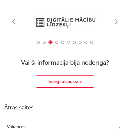
Vai šī informācija bija noderīga?
Sniegt atsauksmi
Kājene
Ātrās saites
Vakances