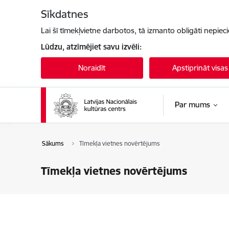
Pāriet uz lapas saturu
Sīkdatnes
Lai šī tīmekļvietne darbotos, tā izmanto obligāti nepiec
Lūdzu, atzīmējiet savu izvēli:
Noraidīt
Apstiprināt visas
Par mums
Sākums
Tīmekļa vietnes novērtējums
Tīmekļa vietnes novērtējums