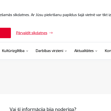
iešamās sīkdatnes. Ar Jūsu piekrišanu papildus šajā vietnē var tikt i
Pārvaldīt sīkdatnes
Kultūrizglītība
Darbības virzieni
Aktualitātes
Kon
Vai šī informācija bija noderīga?