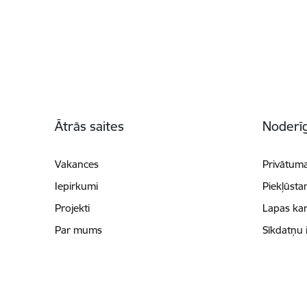
Kājene
Ātrās saites
Noderīg
Vakances
Privātuma
Iepirkumi
Piekļūsta
Projekti
Lapas kar
Par mums
Sīkdatņu 