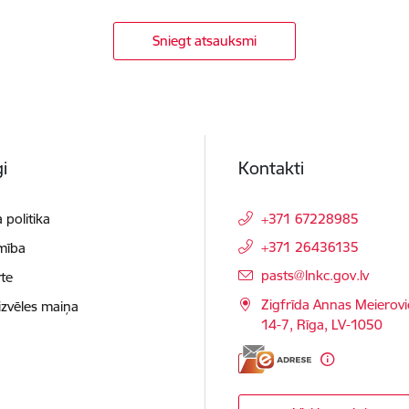
Sniegt atsauksmi
i
Kontakti
 politika
+371 67228985
+371 26436135
mība
E-pasts:
pasts@lnkc.gov.lv
te
Zigfrīda Annas Meierovi
izvēles maiņa
14-7, Rīga, LV-1050