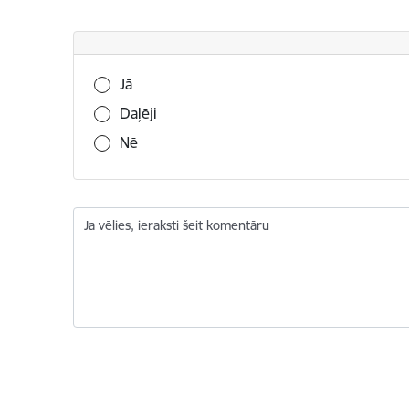
Vai šī informācija bija noderīga?
Jā
Daļēji
Nē
Ja vēlies, ieraksti šeit komentāru