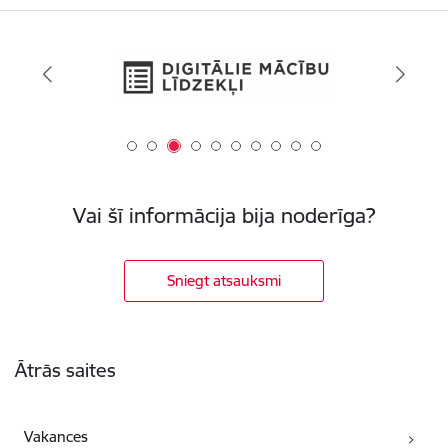
Vai šī informācija bija noderīga?
Sniegt atsauksmi
Kājene
Ātrās saites
Vakances