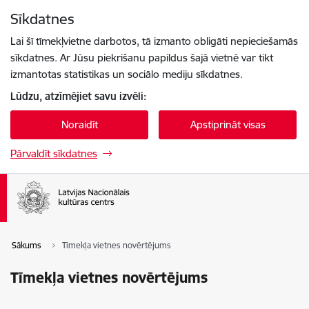
Pāriet uz lapas saturu
Sīkdatnes
Spied
lai meklētu
Enter
Lai šī tīmekļvietne darbotos, tā izmanto obligāti nepieciešamās
sīkdatnes. Ar Jūsu piekrišanu papildus šajā vietnē var tikt
izmantotas statistikas un sociālo mediju sīkdatnes.
Lūdzu, atzīmējiet savu izvēli:
Noraidīt
Apstiprināt visas
Pārvaldīt sīkdatnes
Sākums
Tīmekļa vietnes novērtējums
Tīmekļa vietnes novērtējums