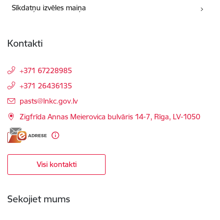
Sīkdatņu izvēles maiņa
Kontakti
+371 67228985
+371 26436135
E-pasts:
pasts@lnkc.gov.lv
Zigfrīda Annas Meierovica bulvāris 14-7, Rīga, LV-1050
Visi kontakti
Sekojiet mums